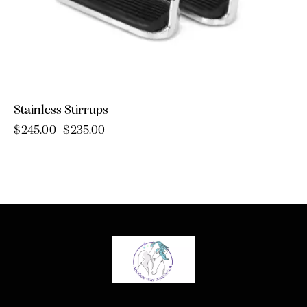
Stainless Stirrups
$
245.00
$
235.00