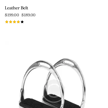
Leather Belt
$
199.00
$
189.00
Rated
4.00
out of
5
-4%