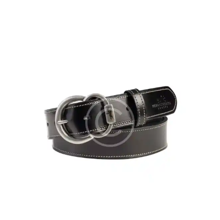
4.00
out of
5
-5%